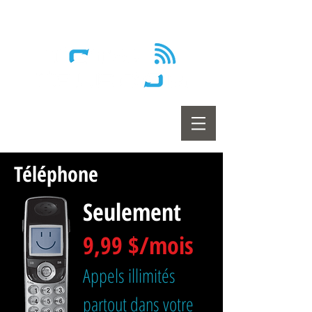
Wireless - Satellite - Sans fil
Téléphone
Seulement
9,99 $/mois
Appels illimités
partout dans votre