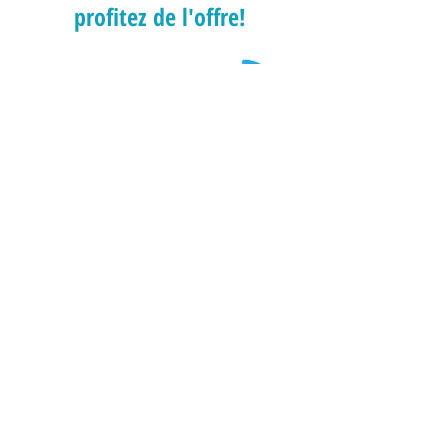
profitez de l'offre!
Contactez-nous dès maintenant pour
obtenir votre soumission gratuite
1-866-632-0868
Contact us now to get your free quote!​
Chénéville, Québec, J0V1E0
Hawkesbury, Ontario, K6A 1C6
Cornwall, Ontario
1(866)632-0868
Privacy Policy - Politique de confidentialité